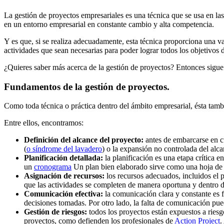
La gestión de proyectos empresariales es una técnica que se usa en la
en un entorno empresarial en constante cambio y alta competencia.
Y es que, si se realiza adecuadamente, esta técnica proporciona una va
actividades que sean necesarias para poder lograr todos los objetivos 
¿Quieres saber más acerca de la gestión de proyectos? Entonces sigue
Fundamentos de la gestión de proyectos.
Como toda técnica o práctica dentro del ámbito empresarial, ésta tam
Entre ellos, encontramos:
Definición del alcance del proyecto:
antes de embarcarse en cu
(
o síndrome del lavadero
) o la expansión no controlada del alc
Planificación detallada:
la planificación es una etapa crítica e
un
cronograma
Un plan bien elaborado sirve como una hoja de r
Asignación de recursos:
los recursos adecuados, incluidos el p
que las actividades se completen de manera oportuna y dentro d
Comunicación efectiva:
la comunicación clara y constante es f
decisiones tomadas. Por otro lado, la falta de comunicación pue
Gestión de riesgos:
todos los proyectos están expuestos a riesgo
proyectos, como defienden los profesionales de
Action Project
.