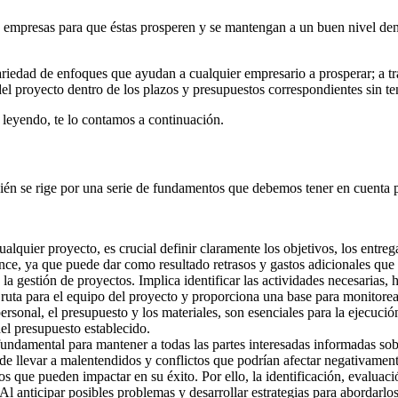
s empresas para que éstas prosperen y se mantengan a un buen nivel dent
riedad de enfoques que ayudan a cualquier empresario a prosperar; a trav
del proyecto dentro de los plazos y presupuestos correspondientes sin t
 leyendo, te lo contamos a continuación.
bién se rige por una serie de fundamentos que debemos tener en cuenta 
alquier proyecto, es crucial definir claramente los objetivos, los entrega
ance, ya que puede dar como resultado retrasos y gastos adicionales que
n la gestión de proyectos. Implica identificar las actividades necesarias,
uta para el equipo del proyecto y proporciona una base para monitorear
ersonal, el presupuesto y los materiales, son esenciales para la ejecució
el presupuesto establecido.
undamental para mantener a todas las partes interesadas informadas sobr
de llevar a malentendidos y conflictos que podrían afectar negativamente
s que pueden impactar en su éxito. Por ello, la identificación, evaluació
 Al anticipar posibles problemas y desarrollar estrategias para abordarl