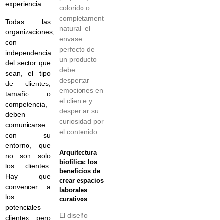
experiencia.
colorido o
completamente
Todas las
natural: el
organizaciones,
envase
con
perfecto de
independencia
un producto
del sector que
debe
sean, el tipo
despertar
de clientes,
emociones en
tamaño o
el cliente y
competencia,
despertar su
deben
curiosidad por
comunicarse
el contenido.
con su
entorno, que
Arquitectura
no son solo
biofílica: los
los clientes.
beneficios de
Hay que
crear espacios
convencer a
laborales
los
curativos
potenciales
El diseño
clientes, pero