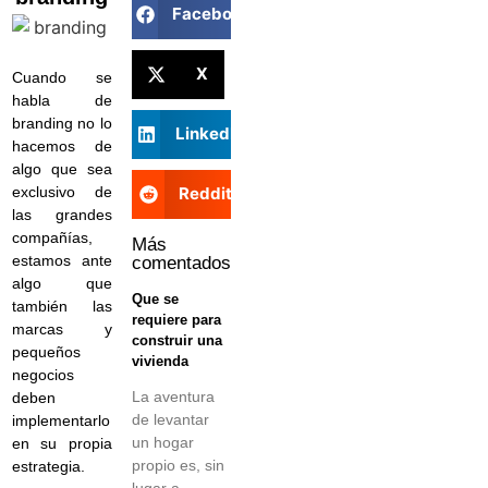
Facebook
X
Cuando se
habla de
branding no lo
LinkedIn
hacemos de
algo que sea
exclusivo de
Reddit
las grandes
compañías,
Más
estamos ante
comentados
algo que
Que se
también las
requiere para
marcas y
construir una
pequeños
vivienda
negocios
La aventura
deben
de levantar
implementarlo
un hogar
en su propia
propio es, sin
estrategia.
lugar a