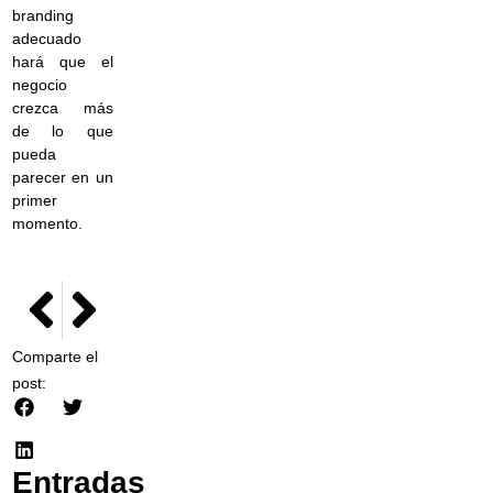
branding
adecuado
hará que el
negocio
crezca más
de lo que
pueda
parecer en un
primer
momento.
NEXT
PREVIOUS
Las diferentes formas que tenemos para imprimir en texti
Consejos para hacer enoturismo
Comparte el
post:
Entradas