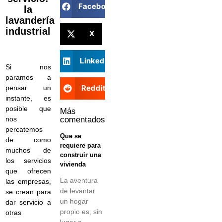
Facebook
la
lavandería
industrial
X
LinkedIn
Si nos
paramos a
Reddit
pensar un
instante, es
posible que
Más
comentados
nos
percatemos
Que se
de como
requiere para
muchos de
construir una
los servicios
vivienda
que ofrecen
La aventura
las empresas,
de levantar
se crean para
un hogar
dar servicio a
propio es, sin
otras
lugar a