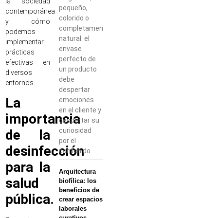
la sociedad
pequeño,
contemporánea
colorido o
y cómo
completamente
podemos
natural: el
implementar
envase
prácticas
perfecto de
efectivas en
un producto
diversos
debe
entornos.
despertar
La
emociones
en el cliente y
importancia
despertar su
curiosidad
de la
por el
desinfección
contenido.
para la
Arquitectura
salud
biofílica: los
beneficios de
pública.
crear espacios
laborales
curativos