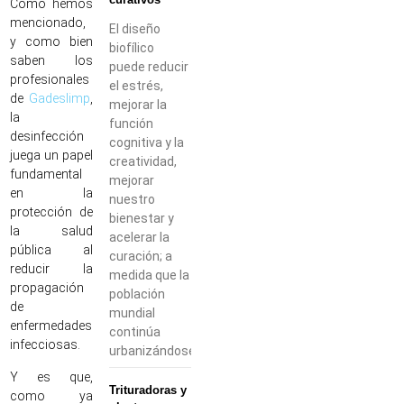
Como hemos
mencionado,
El diseño
y como bien
biofílico
saben los
puede reducir
profesionales
el estrés,
de
Gadeslimp
,
mejorar la
la
función
desinfección
cognitiva y la
juega un papel
creatividad,
fundamental
mejorar
en la
nuestro
protección de
bienestar y
la salud
acelerar la
pública al
curación; a
reducir la
medida que la
propagación
población
de
mundial
enfermedades
continúa
infecciosas.
urbanizándose,
Y es que,
Trituradoras y
como ya