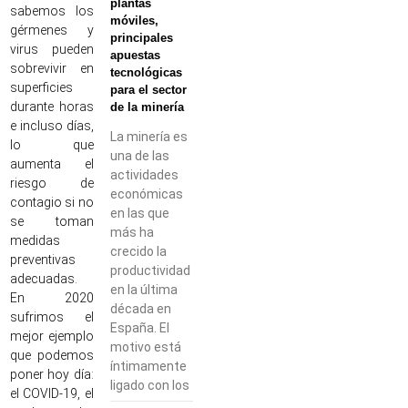
plantas
sabemos los
móviles,
gérmenes y
principales
virus pueden
apuestas
sobrevivir en
tecnológicas
superficies
para el sector
durante horas
de la minería
e incluso días,
La minería es
lo que
una de las
aumenta el
actividades
riesgo de
económicas
contagio si no
en las que
se toman
más ha
medidas
crecido la
preventivas
productividad
adecuadas.
en la última
En 2020
década en
sufrimos el
España. El
mejor ejemplo
motivo está
que podemos
íntimamente
poner hoy día:
ligado con los
el COVID-19, el