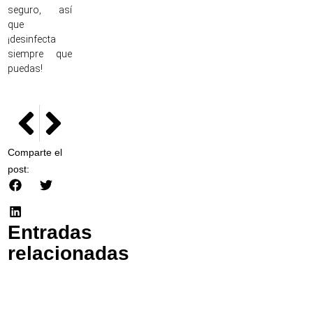
seguro, así
que
¡desinfecta
siempre que
puedas!
NEXT
PREVIOUS
La conexión entre la salud dental y la belleza
Cómo elegir la mejor inmobiliaria para vender un piso
Comparte el
post:
Entradas
relacionadas