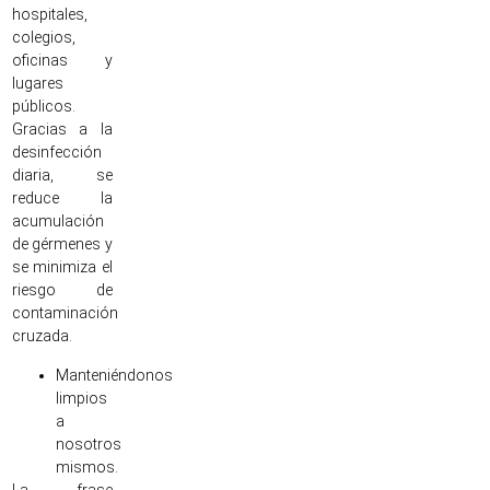
hospitales,
colegios,
oficinas y
lugares
públicos.
Gracias a la
desinfección
diaria, se
reduce la
acumulación
de gérmenes y
se minimiza el
riesgo de
contaminación
cruzada.
Manteniéndonos
limpios
a
nosotros
mismos.
La frase