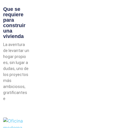
Que se
requiere
para
construir
una
vivienda
La aventura
de levantar un
hogar propio
es, sin lugar a
dudas, uno de
los proyectos
más
ambiciosos,
gratificantes
e