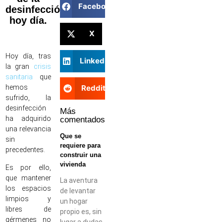
Facebook
desinfección
hoy día.
X
Hoy día, tras
LinkedIn
la gran
crisis
sanitaria
que
Reddit
hemos
sufrido, la
desinfección
Más
ha adquirido
comentados
una relevancia
Que se
sin
requiere para
precedentes.
construir una
vivienda
Es por ello,
que mantener
La aventura
los espacios
de levantar
limpios y
un hogar
libres de
propio es, sin
gérmenes no
lugar a dudas,