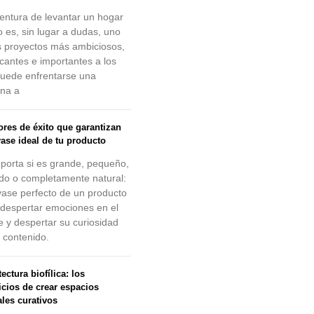
entura de levantar un hogar
o es, sin lugar a dudas, uno
s proyectos más ambiciosos,
ficantes e importantes a los
uede enfrentarse una
na a
tores de éxito que garantizan
vase ideal de tu producto
porta si es grande, pequeño,
ido o completamente natural:
vase perfecto de un producto
despertar emociones en el
te y despertar su curiosidad
l contenido.
ectura biofílica: los
icios de crear espacios
ales curativos