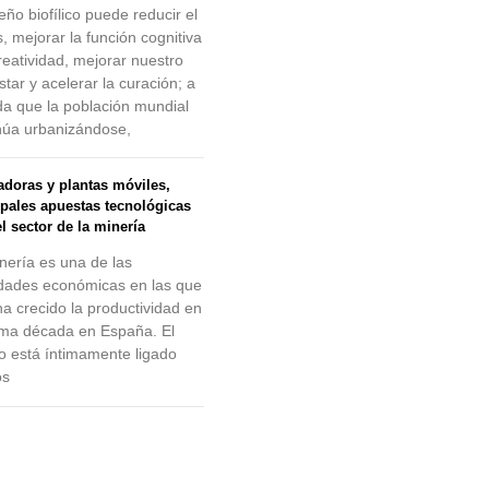
eño biofílico puede reducir el
s, mejorar la función cognitiva
creatividad, mejorar nuestro
star y acelerar la curación; a
a que la población mundial
núa urbanizándose,
radoras y plantas móviles,
ipales apuestas tecnológicas
l sector de la minería
nería es una de las
idades económicas en las que
a crecido la productividad en
tima década en España. El
o está íntimamente ligado
os