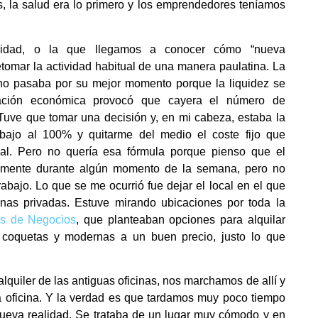
s, la salud era lo primero y los emprendedores teníamos
lidad, o la que llegamos a conocer cómo “nueva
tomar la actividad habitual de una manera paulatina. La
no pasaba por su mejor momento porque la liquidez se
uación económica provocó que cayera el número de
 Tuve que tomar una decisión y, en mi cabeza, estaba la
abajo al 100% y quitarme del medio el coste fijo que
ocal. Pero no quería esa fórmula porque pienso que el
olamente durante algún momento de la semana, pero no
rabajo. Lo que se me ocurrió fue dejar el local en el que
inas privadas. Estuve mirando ubicaciones por toda la
s de Negocios
, que planteaban opciones para alquilar
e coquetas y modernas a un buen precio, justo lo que
lquiler de las antiguas oficinas, nos marchamos de allí y
 oficina. Y la verdad es que tardamos muy poco tiempo
ueva realidad. Se trataba de un lugar muy cómodo y en