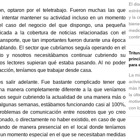
El dis
, optaron por el teletrabajo. Fueron muchas las que
estré
y la 
 intentar mantener su actividad incluso en un momento
biene
el caso del negocio del que dispongo, una pequeña
medid
dicada a la cobertura de noticias relacionadas con el
conti
transporte, que tan importantes fueron durante una época
blando. El sector que cubríamos seguía operando en el
Tritu
o y nosotros necesitábamos continuar cubriendo su
princ
ros lectores supieran qué estaba pasando. Al no poder
para e
acción, teníamos que trabajar desde casa.
La mi
activ
 salir adelante. Fue bastante complicado tener que
más h
una manera completamente diferente a la que veníamos
la úl
os seguir cubriendo la actualidad de una manera más o
motiv
algunas semanas, estábamos funcionando casi al 100%,
con l
roblemas de comunicación entre nosotros que yo creo
onado, o directamente no haber existido, en caso de que
ando de manera presencial en el local donde teníamos
ra un momento especial en el que se necesitaban medidas