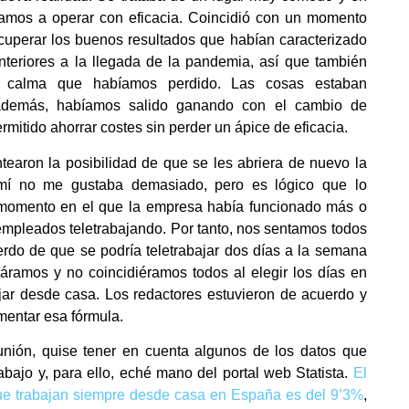
mos a operar con eficacia. Coincidió con un momento
uperar los buenos resultados que habían caracterizado
teriores a la llegada de la pandemia, así que también
 calma que habíamos perdido. Las cosas estaban
además, habíamos salido ganando con el cambio de
mitido ahorrar costes sin perder un ápice de eficacia.
ntearon la posibilidad de que se les abriera de nuevo la
A mí no me gustaba demasiado, pero es lógico que lo
 momento en el que la empresa había funcionado más o
mpleados teletrabajando. Por tanto, nos sentamos todos
erdo de que se podría teletrabajar dos días a la semana
áramos y no coincidiéramos todos al elegir los días en
jar desde casa. Los redactores estuvieron de acuerdo y
entar esa fórmula.
nión, quise tener en cuenta algunos de los datos que
rabajo y, para ello, eché mano del portal web Statista.
El
ue trabajan siempre desde casa en España es del 9’3%
,