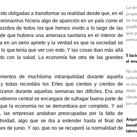
La av
to obligadas a transformar su realidad desde que, en el
propi
de lo
oronavirus hiciera algo de aparición en un país como el
grati
zobra de todos los que hemos vivido a lo largo de las
que p
de que hubiera una amenaza sanitaria en el interior de
perso
a en un serio aprieto y la verdad es que la sociedad se
 lo que tenía que ver con esto. Y las cosas iban más allá
5 fac
do con la salud. La economía fue otra de las grandes
el en
No im
mentos de muchísima intranquilidad durante aquella
color
 todas recordáis los Ertes que cientos y cientos de
el en
debe 
izaron durante aquellas semanas tan difíciles. Era una
clien
obierno central se encargara de sufragar buena parte de
por e
 que la economía no se derrumbara por completo. Y así
o, las empresas andaban preocupadas por la falta de
Arquit
ividad, algo que se iba a extender hasta el final del
benef
mes de junio. Y ojo, que no se recuperó la normalidad de
labor