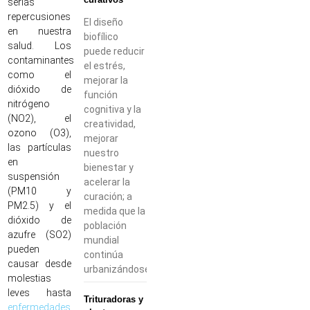
serias
repercusiones
El diseño
en nuestra
biofílico
salud. Los
puede reducir
contaminantes
el estrés,
como el
mejorar la
dióxido de
función
nitrógeno
cognitiva y la
(NO2), el
creatividad,
ozono (O3),
mejorar
las partículas
nuestro
en
bienestar y
suspensión
acelerar la
(PM10 y
curación; a
PM2.5) y el
medida que la
dióxido de
población
azufre (SO2)
mundial
pueden
continúa
causar desde
urbanizándose,
molestias
leves hasta
Trituradoras y
enfermedades