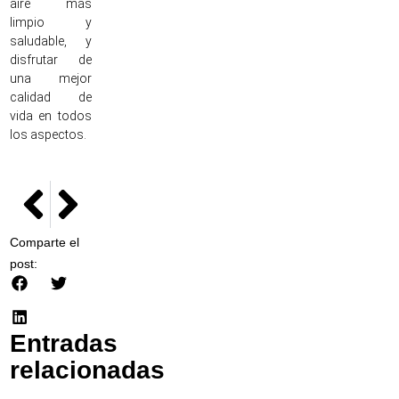
aire más
limpio y
saludable, y
disfrutar de
una mejor
calidad de
vida en todos
los aspectos.
NEXT
PREVIOUS
Cómo elegir una cremallera
Como funciona la producción artesanal de sal y salmu
Comparte el
post:
Entradas
relacionadas