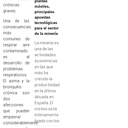
plantas
crónicas
móviles,
graves.
principales
apuestas
Una de las
tecnológicas
consecuencias
para el sector
más
de la minería
comunes de
La minería es
respirar aire
una de las
contaminado
actividades
es el
económicas
desarrollo de
en las que
problemas
más ha
respiratorios.
crecido la
El asma y la
productividad
bronquitis
en la última
crónica son
década en
dos
España. El
afecciones
motivo está
que pueden
íntimamente
empeorar
ligado con los
considerablemente