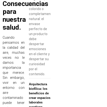
Consecuencias
pequeño,
colorido o
para
completamente
nuestra
natural: el
envase
salud.
perfecto de
un producto
Cuando
debe
pensamos en
despertar
la calidad del
emociones
aire, muchas
en el cliente y
veces no le
despertar su
damos la
curiosidad
importancia
por el
que merece.
contenido.
Sin embargo,
vivir en un
Arquitectura
entorno con
biofílica: los
aire
beneficios de
contaminado
crear espacios
laborales
puede tener
curativos