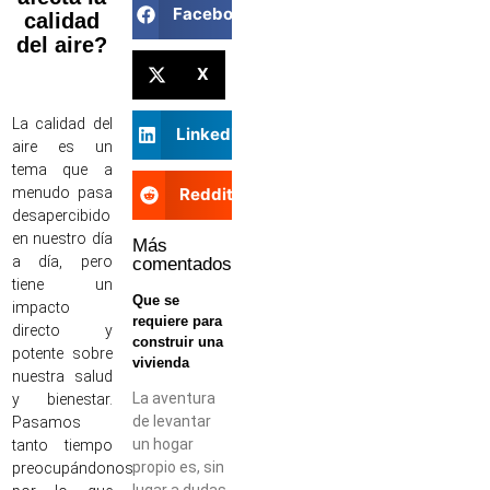
Facebook
calidad
del aire?
X
La calidad del
LinkedIn
aire es un
tema que a
Reddit
menudo pasa
desapercibido
en nuestro día
Más
a día, pero
comentados
tiene un
Que se
impacto
requiere para
directo y
construir una
potente sobre
vivienda
nuestra salud
La aventura
y bienestar.
de levantar
Pasamos
un hogar
tanto tiempo
propio es, sin
preocupándonos
lugar a dudas,