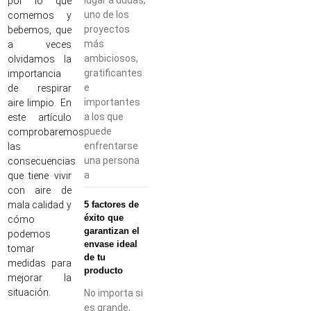
por lo que
uno de los
comemos y
proyectos
bebemos, que
más
a veces
ambiciosos,
olvidamos la
gratificantes
importancia
e
de respirar
importantes
aire limpio. En
a los que
este artículo
puede
comprobaremos
enfrentarse
las
una persona
consecuencias
a
que tiene vivir
con aire de
5 factores de
mala calidad y
éxito que
cómo
garantizan el
podemos
envase ideal
tomar
de tu
medidas para
producto
mejorar la
situación.
No importa si
es grande,