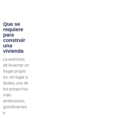
Que se
requiere
para
construir
una
vivienda
La aventura
de levantar un
hogar propio
es, sin lugar a
dudas, uno de
los proyectos
más
ambiciosos,
gratificantes
e