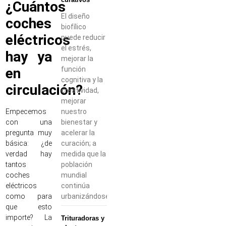
¿Cuántos
El diseño
coches
biofílico
eléctricos
puede reducir
el estrés,
hay ya
mejorar la
función
en
cognitiva y la
circulación?
creatividad,
mejorar
nuestro
Empecemos
bienestar y
con una
acelerar la
pregunta muy
curación; a
básica: ¿de
medida que la
verdad hay
población
tantos
mundial
coches
continúa
eléctricos
urbanizándose,
como para
que esto
importe? La
Trituradoras y