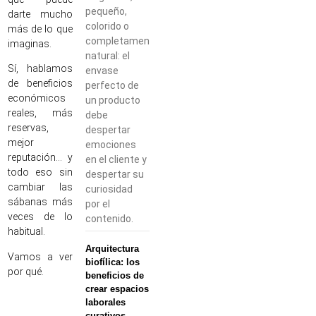
pequeño,
darte mucho
colorido o
más de lo que
completamente
imaginas.
natural: el
Sí, hablamos
envase
de beneficios
perfecto de
económicos
un producto
reales, más
debe
reservas,
despertar
mejor
emociones
reputación… y
en el cliente y
todo eso sin
despertar su
cambiar las
curiosidad
sábanas más
por el
veces de lo
contenido.
habitual.
Arquitectura
Vamos a ver
biofílica: los
por qué.
beneficios de
crear espacios
laborales
curativos