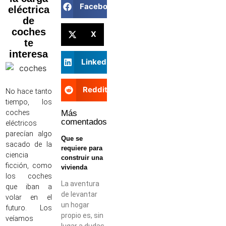
Facebook
eléctrica
de
coches
X
te
interesa
LinkedIn
Reddit
No hace tanto
tiempo, los
Más
coches
comentados
eléctricos
parecían algo
Que se
sacado de la
requiere para
ciencia
construir una
ficción, como
vivienda
los coches
La aventura
que iban a
de levantar
volar en el
un hogar
futuro. Los
propio es, sin
veíamos
lugar a dudas,