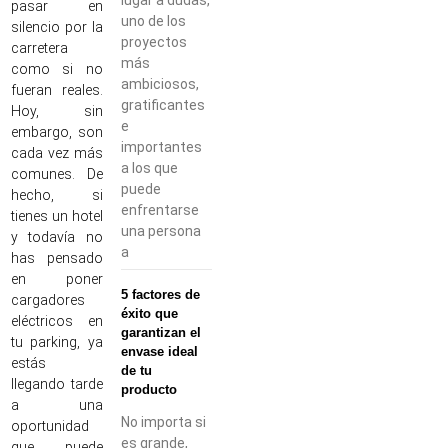
pasar en
uno de los
silencio por la
proyectos
carretera
más
como si no
ambiciosos,
fueran reales.
gratificantes
Hoy, sin
e
embargo, son
importantes
cada vez más
a los que
comunes. De
puede
hecho, si
enfrentarse
tienes un hotel
una persona
y todavía no
a
has pensado
en poner
5 factores de
cargadores
éxito que
eléctricos en
garantizan el
tu parking, ya
envase ideal
estás
de tu
llegando tarde
producto
a una
No importa si
oportunidad
es grande,
que puede