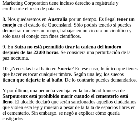
Marketing Corporation tiene incluso derecho a registrarle y
confiscarle el resto de patatas.
8. Nos quedaremos en
Australia
por un tiempo. Es ilegal
tener un
conejo
en el estado de Queensland. Sólo podrás tenerlo si puedes
demostrar que eres un mago, trabajas en un circo o un científico y
solo usas el conejo con fines científicos.
9. En
Suiza no está permitido tirar la cadena del inodoro
después de las 22:00 horas
. Se considera una perturbación de la
paz nocturna.
10. ¿Necesitas ir al baño en
Suecia
? En ese caso, lo único que tienes
que hacer es tocar cualquier timbre. Según una ley, los suecos
tienen que dejarte ir al baño
. De lo contrario puedes demandarlos.
Y por último, una pequeña ventaja: en la localidad francesa de
Sarpourenx
está prohibido morir cuando el cementerio está
lleno
. El alcalde declaró que serán sancionados aquellos ciudadanos
que violen esta ley y mueran a pesar de la falta de espacios libres en
el cementerio. Sin embargo, se negó a explicar cómo quería
castigarlos.