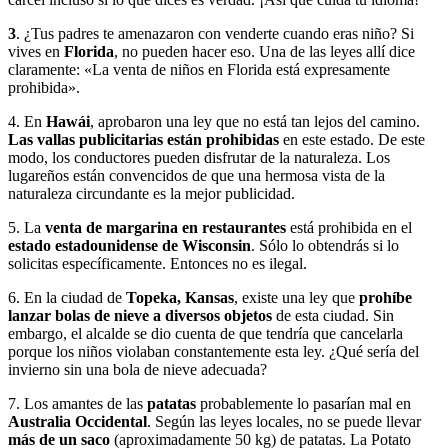
3
. ¿Tus padres te amenazaron con venderte cuando eras niño? Si
vives en
Florida
, no pueden hacer eso. Una de las leyes allí dice
claramente: «La venta de niños en Florida está expresamente
prohibida».
4. En
Haw
á
i
, aprobaron una ley que no está tan lejos del camino.
Las vallas publicitarias están prohibidas
en este estado. De este
modo, los conductores pueden disfrutar de la naturaleza. Los
lugareños están convencidos de que una hermosa vista de la
naturaleza circundante es la mejor publicidad.
5. La
venta de margarina en restaurantes
está prohibida en el
estado estadounidense de Wisconsin
. Sólo lo obtendrás si lo
solicitas específicamente. Entonces no es ilegal.
6. En la ciudad de
Topeka, Kansas
, existe una ley que
prohíbe
lanzar bolas de nieve a diversos objetos
de esta ciudad. Sin
embargo, el alcalde se dio cuenta de que tendría que cancelarla
porque los niños violaban constantemente esta ley. ¿Qué sería del
invierno sin una bola de nieve adecuada?
7. Los amantes de las
patatas
probablemente lo pasarían mal en
Australia Occidental
. Según las leyes locales, no se puede llevar
más de un saco
(aproximadamente 50 kg) de patatas. La Potato