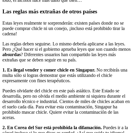
todo, el alcohol hace más daño que bien…
Las reglas más extrañas de otros países
Estas leyes realmente te sorprenderán: existen países donde no se
puede comprar chicle ni un conejo, ¡incluso está prohibido tirar la
cadena!
Las reglas deben seguirse. Lo mismo debería aplicarse a las leyes.
Pero ¿Qué hacer si el gobierno aprueba leyes que son cuando menos
absurdas
? Diferentes usuarios han compartido las leyes más
extrañas que se deben seguir en su país.
1.
Es ilegal vender y comer chicle en Singapur.
No recibirás una
multa sólo si logras demostrar que estás utilizando el chicle
expresamente con fines terapéuticos.
Puedes olvidarte del chicle en este país asiático. Este Estado se
desarrolla, pero no olvida el medio ambiente ni siquiera durante el
desarrollo técnico e industrial. Cientos de miles de chicles acaban en
el suelo cada día. Para evitar esta contaminación, Singapur ha
prohibido mascar chicle. Quiere evitar la contaminación de las
aceras.
2. En Corea del Sur está prohibida la difamación.
Puedes ir a la
cárcel incluso si lo que dices es verdad. ¡Así que cuida tu idioma!