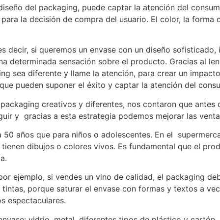
 diseño del packaging, puede captar la atención del consum
ara la decisión de compra del usuario. El color, la forma o
es decir, si queremos un envase con un diseño sofisticado, 
na determinada sensación sobre el producto. Gracias al len
g sea diferente y llame la atención, para crear un impacto 
 que pueden suponer el éxito y captar la atención del cons
 packaging creativos y diferentes, nos contaron que antes d
guir y gracias a esta estrategia podemos mejorar las venta
a 50 años que para niños o adolescentes. En el supermer
 tienen dibujos o colores vivos. Es fundamental que el prod
a.
 por ejemplo, si vendes un vino de calidad, el packaging de
 tintas, porque saturar el envase con formas y textos a ve
s espectaculares.
nvase: vidrio, metal, diferentes tipos de plástico y cartón