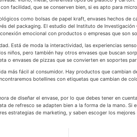
con facilidad, que se conserven bien, si es apto para micr
ológicos como bolsas de papel kraft, envases hechos de ca
vés del packaging. El estudio del Instituto de Investigaci
 conexión emocional con productos o empresas que son sos
idad. Está de moda la interactividad, las experiencias sens
os niños, pero también hay otros envases que buscan sorpr
eta o envases de pizzas que se convierten en soportes para
vida más fácil al consumidor. Hay productos que cambian de
ncontraremos botellines con etiquetas que cambian de colo
ra de diseñar el envase, por lo que debes tener en cuenta l
 lata de refresco se adapten bien a la forma de la mano. S
res estrategias de marketing, y saben escoger los mejores 