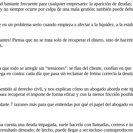
ad bastante frecuente para cualquier empresario: la aparición de deudas,
y no siempre ocurre por culpa de una mala gestión; también puede debe
rte en un problema serio cuando empieza a afectar a la liquidez, a la es
es! Piensa que no se trata solo de recuperar el dinero, sino de hacerlo 
s.
 a que todo se arregle sin “tensiones”: se fían del cliente, confían en 
ga en contra: cada día que pasa sin reclamar de forma correcta la deuda,
sentido al derecho civil, y nos explican cómo un abogado aborda este ti
para recuperar el importe de forma eficaz y con la menor fricción posibl
darte 7 razones más para que entiendas por qué el papel del abogado es
uenta una deuda impagada, suele hacerlo con llamadas, correos e incl
l resultado deseado; de hecho, puede llegar a ser incluso contraproducen