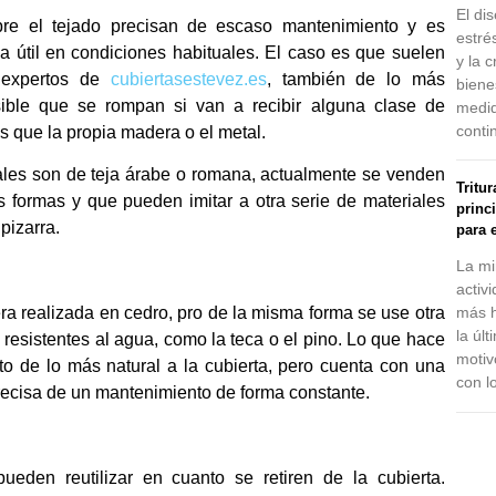
El dis
re el tejado precisan de escaso mantenimiento y es
estré
a útil en condiciones habituales. El caso es que suelen
y la 
 expertos de
cubiertasestevez.es
, también de lo más
biene
ible que se rompan si van a recibir alguna clase de
medid
conti
 que la propia madera o el metal.
les son de teja árabe o romana, actualmente se venden
Tritu
as formas y que pueden imitar a otra serie de materiales
princ
pizarra.
para e
La mi
activ
a realizada en cedro, pro de la misma forma se use otra
más h
la úl
esistentes al agua, como la teca o el pino. Lo que hace
motiv
o de lo más natural a la cubierta, pero cuenta con una
con l
 precisa de un mantenimiento de forma constante.
pueden reutilizar en cuanto se retiren de la cubierta.