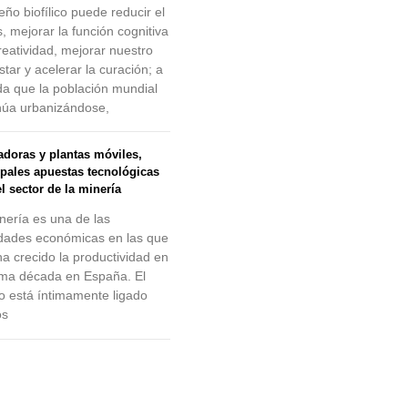
eño biofílico puede reducir el
s, mejorar la función cognitiva
creatividad, mejorar nuestro
star y acelerar la curación; a
a que la población mundial
núa urbanizándose,
radoras y plantas móviles,
ipales apuestas tecnológicas
l sector de la minería
nería es una de las
idades económicas en las que
a crecido la productividad en
tima década en España. El
o está íntimamente ligado
os