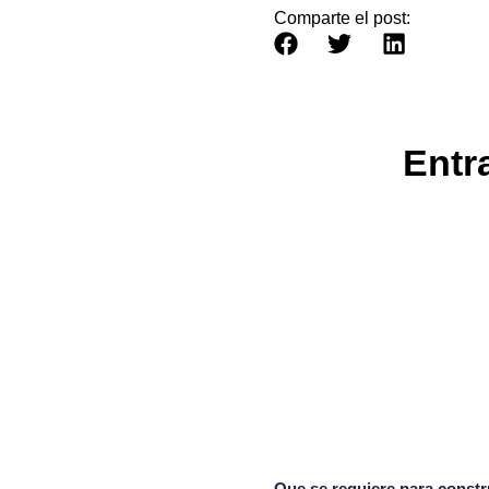
Comparte el post:
Entr
Que se requiere para constr