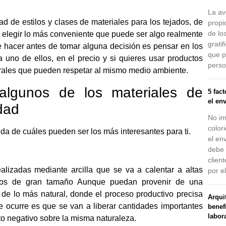
La av
ad de estilos y clases de materiales para los tejados, de
propi
de lo
 elegir lo más conveniente que puede ser algo realmente
grati
 hacer antes de tomar alguna decisión es pensar en los
que p
uno de ellos, en el precio y si quieres usar productos
perso
rales que pueden respetar al mismo medio ambiente.
lgunos de los materiales de
5 fac
el en
dad
No im
color
ida de cuáles pueden ser los más interesantes para ti.
el en
debe 
clien
lizadas mediante arcilla que se va a calentar a altas
por e
nos de gran tamaño Aunque puedan provenir de una
 de lo más natural, donde el proceso productivo precisa
Arquit
e ocurre es que se van a liberar cantidades importantes
benef
labor
o negativo sobre la misma naturaleza.