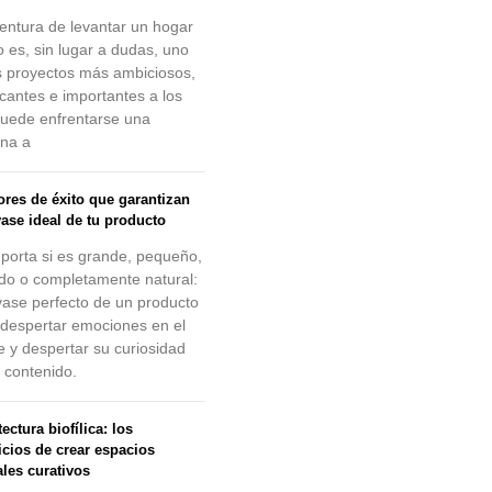
entura de levantar un hogar
o es, sin lugar a dudas, uno
s proyectos más ambiciosos,
ficantes e importantes a los
uede enfrentarse una
na a
tores de éxito que garantizan
vase ideal de tu producto
porta si es grande, pequeño,
ido o completamente natural:
vase perfecto de un producto
despertar emociones en el
te y despertar su curiosidad
l contenido.
ectura biofílica: los
icios de crear espacios
ales curativos